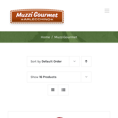
Skip
to
content
Home
/
MuzziGourmet
Sort by
Default Order
Show
16 Products