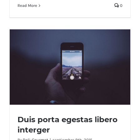
Read More
0
Duis porta egestas libero
interger
By
Deli-Gourmet
|
septiembre 9th, 2015