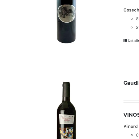
Cosech
8
2
Detail
Gaudi
VINO
Pinord 
C