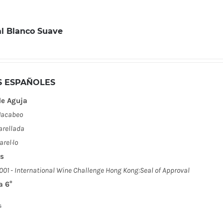
l Blanco Suave
S ESPAÑOLES
de Aguja
acabeo
arellada
arel·lo
s
001 - International Wine Challenge Hong Kong:Seal of Approval
a 6°
s