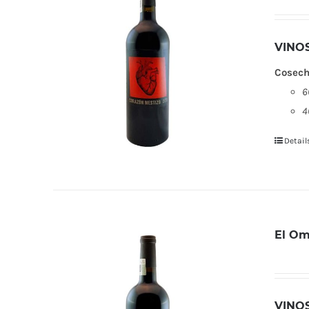
VINO
Cosech
6
4
Detail
El Om
VINO