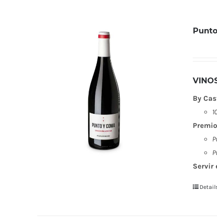
Punto
VINO
By Cas
1
Premio
P
P
Servir 
Detail