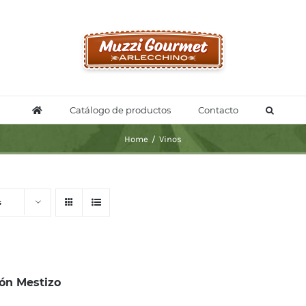
Catálogo de productos
Contacto
Home
/
Vinos
s
ón Mestizo