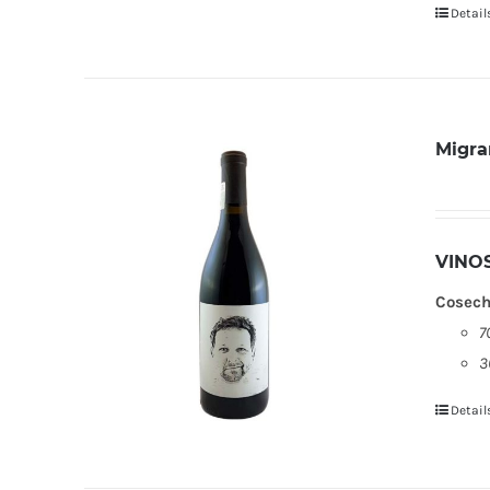
Detail
Migra
VINO
Cosech
7
3
Detail