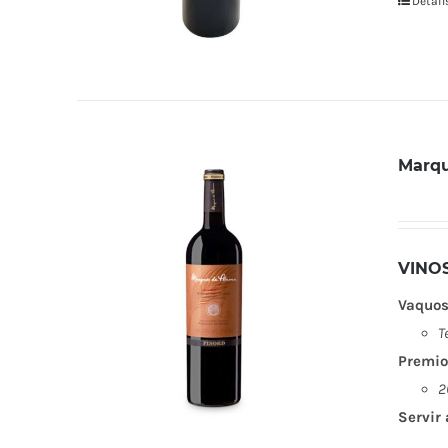
Detail
Marqu
VINO
Vaquos 
T
Premio
2
Servir 