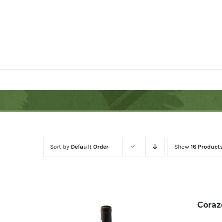
Skip
to
content
Sort by
Default Order
Show
16 Product
Coraz