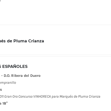
s
és de Pluma Crianza
S ESPAÑOLES
- D.O. Ribera del Duero
empranillo
s
011 Gran Oro Concurso VINHORECA para Marqués de Pluma Crianza
a 18°