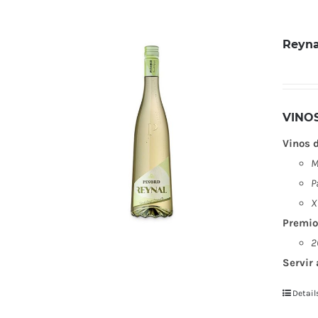
Reyna
VINO
Vinos 
M
P
X
Premio
2
Servir 
Detail