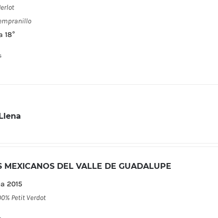
erlot
empranillo
a 18°
s
Llena
S MEXICANOS DEL VALLE DE GUADALUPE
a 2015
00% Petit Verdot