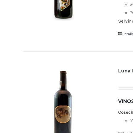
M
T
Servir 
Detail
Luna 
VINO
Cosech
1