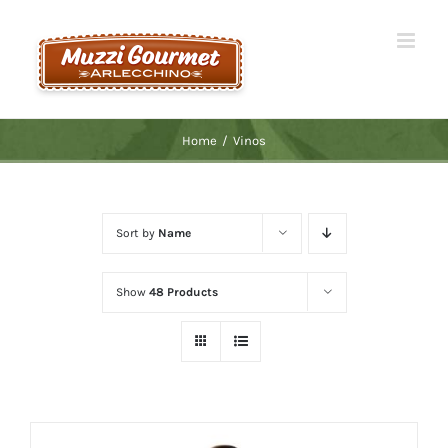
Skip
to
content
Home
/
Vinos
Sort by
Name
Show
48 Products