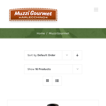
Skip
to
content
Home
/
MuzziGourmet
Sort by
Default Order
Show
16 Products