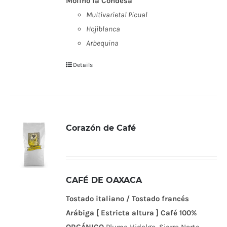
Molino la Condesa
Multivarietal Picual
Hojiblanca
Arbequina
Details
Corazón de Café
CAFÉ DE OAXACA
Tostado italiano / Tostado francés
Arábiga [ Estricta altura ]
Café 100%
ORGÁNICO
Pluma Hidalgo, Sierra Norte