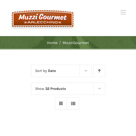
Skip
to
content
Home
/
MuzziGourmet
Sort by
Date
Show
32 Products